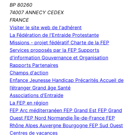
BP 80260
74007 ANNECY CEDEX
FRANCE
(nouvelle
Visiter le site web de l'adhérent
fenêtre)
La Fédération de l'Entraide Protestante
Missions - projet fédératif
Charte de la FEP
Services proposés par la FEP
Supports
d'information
Gouvernance et Organisation
Rapports
Partenaires
Champs d'action
Enfance Jeunesse
Handicap
Précarités
Accueil de
l’étranger
Grand âge
Santé
Associations d'Entraide
La FEP en région
FEP Arc méditerranéen
FEP Grand Est
FEP Grand
Ouest
FEP Nord Normandie Île-de-France
FEP
Rhône Alpes Auvergne Bourgogne
FEP Sud Ouest
Centres de vacances