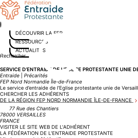
Aller
au
contenu
DÉCOUVRIR LA FEP
RESSOURCES
ACTUALITÉS
Rechercher sur le site
Saisissez au moins 3 caractères pour lancer la recherche
SERVICE D’ENTRAIDE DE L’EGLISE PROTESTANTE UNIE D
Entraide
|
Précarités
FEP Nord Normandie Île-de-France
Le service d’entraide de l’Eglise protestante unie de Versai
CHERCHER LES ADHÉRENTS
DE LA RÉGION FEP NORD NORMANDIE ÎLE-DE-FRANCE
77 Rue des Chantiers
78000 VERSAILLES
FRANCE
(NOUVELLE
VISITER LE SITE WEB DE L'ADHÉRENT
FENÊTRE)
LA FÉDÉRATION DE L'ENTRAIDE PROTESTANTE