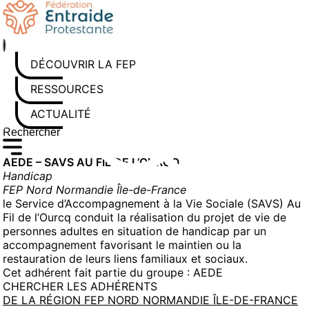
Aller
au
contenu
DÉCOUVRIR LA FEP
RESSOURCES
ACTUALITÉS
Rechercher sur le site
Saisissez au moins 3 caractères pour lancer la recherche
AEDE – SAVS AU FIL DE L’OURCQ
Handicap
FEP Nord Normandie Île-de-France
le Service d’Accompagnement à la Vie Sociale (SAVS) Au
Fil de l’Ourcq conduit la réalisation du projet de vie de
personnes adultes en situation de handicap par un
accompagnement favorisant le maintien ou la
restauration de leurs liens familiaux et sociaux.
Cet adhérent fait partie du groupe :
AEDE
CHERCHER LES ADHÉRENTS
DE LA RÉGION FEP NORD NORMANDIE ÎLE-DE-FRANCE