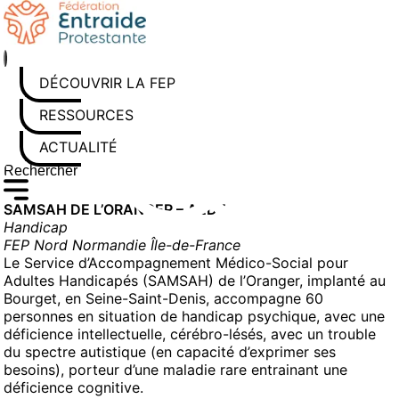
Aller
au
contenu
DÉCOUVRIR LA FEP
RESSOURCES
ACTUALITÉS
Rechercher sur le site
Saisissez au moins 3 caractères pour lancer la recherche
SAMSAH DE L’ORANGER – AEDE
Handicap
FEP Nord Normandie Île-de-France
Le Service d’Accompagnement Médico-Social pour
Adultes Handicapés (SAMSAH) de l’Oranger, implanté au
Bourget, en Seine-Saint-Denis, accompagne 60
personnes en situation de handicap psychique, avec une
déficience intellectuelle, cérébro-lésés, avec un trouble
du spectre autistique (en capacité d’exprimer ses
besoins), porteur d’une maladie rare entrainant une
déficience cognitive.