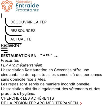
Aller
au
contenu
DÉCOUVRIR LA FEP
RESSOURCES
ACTUALITÉS
Rechercher sur le site
Saisissez au moins 3 caractères pour lancer la recherche
RESTAURATION EN CEVENNES
Précarités
FEP Arc méditerranéen
L’association Restauration en Cévennes offre une
cinquantaine de repas tous les samedis à des personnes
sans domicile fixe à Alès.
Les repas sont servis de manière inconditionnelle.
L’association distribue également des vêtements et des
produits d’hygiène.
CHERCHER LES ADHÉRENTS
DE LA RÉGION FEP ARC MÉDITERRANÉEN