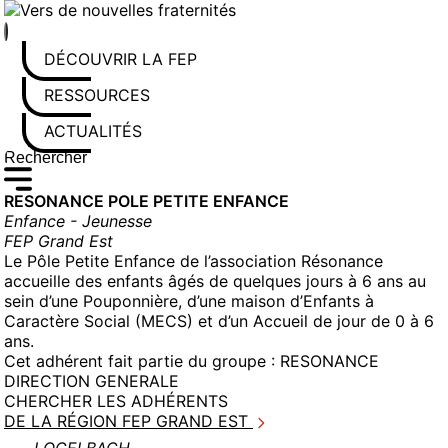
Aller
au
contenu
DÉCOUVRIR LA FEP
RESSOURCES
ACTUALITÉS
Rechercher sur le site
Saisissez au moins 3 caractères pour lancer la recherche
RESONANCE POLE PETITE ENFANCE
Enfance - Jeunesse
FEP Grand Est
Le Pôle Petite Enfance de l’association Résonance
accueille des enfants âgés de quelques jours à 6 ans au
sein d’une Pouponnière, d’une maison d’Enfants à
Caractère Social (MECS) et d’un Accueil de jour de 0 à 6
ans.
Cet adhérent fait partie du groupe :
RESONANCE
DIRECTION GENERALE
CHERCHER LES ADHÉRENTS
DE LA RÉGION FEP GRAND EST