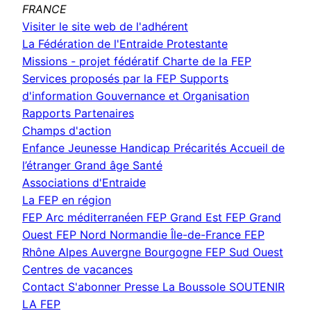
FRANCE
(nouvelle
Visiter le site web de l'adhérent
fenêtre)
La Fédération de l'Entraide Protestante
Missions - projet fédératif
Charte de la FEP
Services proposés par la FEP
Supports
d'information
Gouvernance et Organisation
Rapports
Partenaires
Champs d'action
Enfance Jeunesse
Handicap
Précarités
Accueil de
l’étranger
Grand âge
Santé
Associations d'Entraide
La FEP en région
FEP Arc méditerranéen
FEP Grand Est
FEP Grand
Ouest
FEP Nord Normandie Île-de-France
FEP
Rhône Alpes Auvergne Bourgogne
FEP Sud Ouest
Centres de vacances
Contact
S'abonner
Presse
La Boussole
SOUTENIR
LA FEP