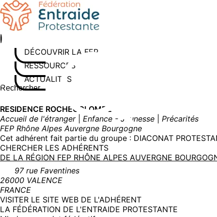
Aller
au
contenu
DÉCOUVRIR LA FEP
RESSOURCES
ACTUALITÉS
Rechercher sur le site
Saisissez au moins 3 caractères pour lancer la recherche
RESIDENCE ROCHECOLOMBE
Accueil de l'étranger
|
Enfance - Jeunesse
|
Précarités
FEP Rhône Alpes Auvergne Bourgogne
Cet adhérent fait partie du groupe :
DIACONAT PROTEST
CHERCHER LES ADHÉRENTS
DE LA RÉGION FEP RHÔNE ALPES AUVERGNE BOURGO
97 rue Faventines
26000 VALENCE
FRANCE
(NOUVELLE
VISITER LE SITE WEB DE L'ADHÉRENT
FENÊTRE)
LA FÉDÉRATION DE L'ENTRAIDE PROTESTANTE