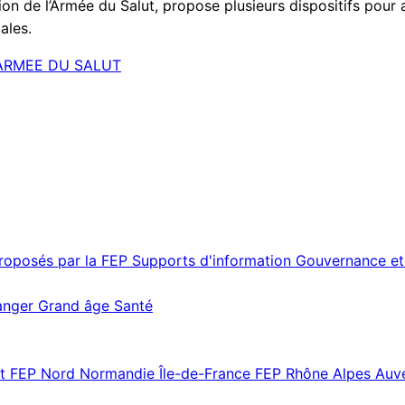
on de l’Armée du Salut, propose plusieurs dispositifs pour 
ales.
’ARMEE DU SALUT
proposés par la FEP
Supports d'information
Gouvernance et
ranger
Grand âge
Santé
st
FEP Nord Normandie Île-de-France
FEP Rhône Alpes Au