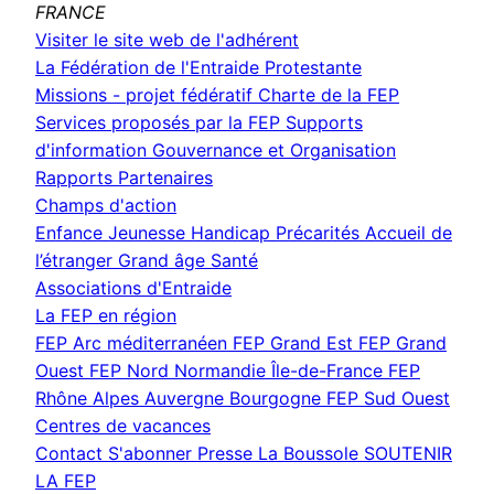
FRANCE
(nouvelle
Visiter le site web de l'adhérent
fenêtre)
La Fédération de l'Entraide Protestante
Missions - projet fédératif
Charte de la FEP
Services proposés par la FEP
Supports
d'information
Gouvernance et Organisation
Rapports
Partenaires
Champs d'action
Enfance Jeunesse
Handicap
Précarités
Accueil de
l’étranger
Grand âge
Santé
Associations d'Entraide
La FEP en région
FEP Arc méditerranéen
FEP Grand Est
FEP Grand
Ouest
FEP Nord Normandie Île-de-France
FEP
Rhône Alpes Auvergne Bourgogne
FEP Sud Ouest
Centres de vacances
Contact
S'abonner
Presse
La Boussole
SOUTENIR
LA FEP