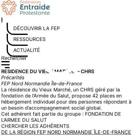
Aller
au
contenu
DÉCOUVRIR LA FEP
RESSOURCES
ACTUALITÉS
Rechercher sur le site
Saisissez au moins 3 caractères pour lancer la recherche
RESIDENCE DU VIEUX MARCHE – CHRS
Précarités
FEP Nord Normandie Île-de-France
La résidence du Vieux Marché, un CHRS géré par la
fondation de l’Armée du Salut, propose 42 places en
hébergement individuel pour des personnes répondant à
un besoin d’accompagnement social global.
Cet adhérent fait partie du groupe :
FONDATION DE
L’ARMEE DU SALUT
CHERCHER LES ADHÉRENTS
DE LA RÉGION FEP NORD NORMANDIE ÎLE-DE-FRANCE