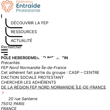
Aller
au
contenu
DÉCOUVRIR LA FEP
RESSOURCES
ACTUALITÉS
Rechercher sur le site
Saisissez au moins 3 caractères pour lancer la recherche
POLE HEBERGEMENT D INSERTION
Précarités
FEP Nord Normandie Île-de-France
Cet adhérent fait partie du groupe :
CASP – CENTRE
D’ACTION SOCIALE PROTESTANT
CHERCHER LES ADHÉRENTS
DE LA RÉGION FEP NORD NORMANDIE ÎLE-DE-FRANCE
20 rue Santerre
75012 PARIS
FRANCE