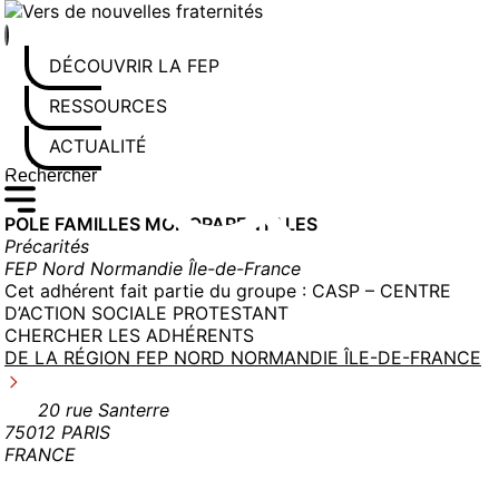
Aller
au
contenu
DÉCOUVRIR LA FEP
RESSOURCES
ACTUALITÉS
Rechercher sur le site
Saisissez au moins 3 caractères pour lancer la recherche
POLE FAMILLES MONOPARENTALES
Précarités
FEP Nord Normandie Île-de-France
Cet adhérent fait partie du groupe :
CASP – CENTRE
D’ACTION SOCIALE PROTESTANT
CHERCHER LES ADHÉRENTS
DE LA RÉGION FEP NORD NORMANDIE ÎLE-DE-FRANCE
20 rue Santerre
75012 PARIS
FRANCE