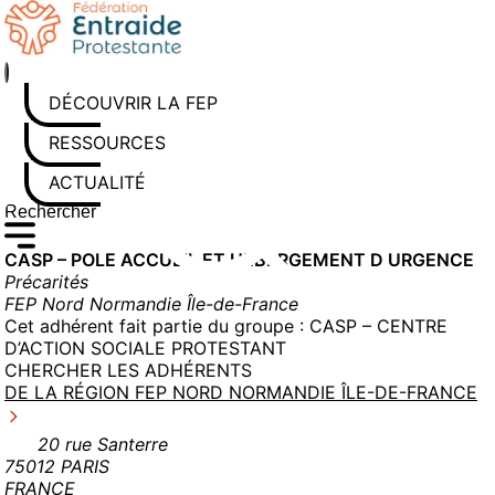
Aller
au
contenu
DÉCOUVRIR LA FEP
RESSOURCES
ACTUALITÉS
Rechercher sur le site
Saisissez au moins 3 caractères pour lancer la recherche
CASP – POLE ACCUEIL ET HEBERGEMENT D URGENCE
Précarités
FEP Nord Normandie Île-de-France
Cet adhérent fait partie du groupe :
CASP – CENTRE
D’ACTION SOCIALE PROTESTANT
CHERCHER LES ADHÉRENTS
DE LA RÉGION FEP NORD NORMANDIE ÎLE-DE-FRANCE
20 rue Santerre
75012 PARIS
FRANCE