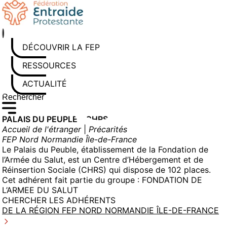
Aller
au
contenu
DÉCOUVRIR LA FEP
RESSOURCES
ACTUALITÉS
Rechercher sur le site
Saisissez au moins 3 caractères pour lancer la recherche
PALAIS DU PEUPLE – CHRS
Accueil de l'étranger
|
Précarités
FEP Nord Normandie Île-de-France
Le Palais du Peuble, établissement de la Fondation de
l’Armée du Salut, est un Centre d’Hébergement et de
Réinsertion Sociale (CHRS) qui dispose de 102 places.
Cet adhérent fait partie du groupe :
FONDATION DE
L’ARMEE DU SALUT
CHERCHER LES ADHÉRENTS
DE LA RÉGION FEP NORD NORMANDIE ÎLE-DE-FRANCE