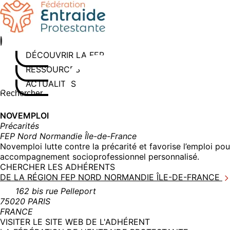
Aller
au
contenu
DÉCOUVRIR LA FEP
RESSOURCES
ACTUALITÉS
Rechercher sur le site
Saisissez au moins 3 caractères pour lancer la recherche
NOVEMPLOI
Précarités
FEP Nord Normandie Île-de-France
Novemploi lutte contre la précarité et favorise l’emploi pou
accompagnement socioprofessionnel personnalisé.
CHERCHER LES ADHÉRENTS
DE LA RÉGION FEP NORD NORMANDIE ÎLE-DE-FRANCE
162 bis rue Pelleport
75020 PARIS
FRANCE
(NOUVELLE
VISITER LE SITE WEB DE L'ADHÉRENT