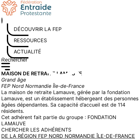
Aller
au
contenu
DÉCOUVRIR LA FEP
RESSOURCES
ACTUALITÉS
Rechercher sur le site
Saisissez au moins 3 caractères pour lancer la recherche
MAISON DE RETRAITE LAMAUVE
Grand âge
FEP Nord Normandie Île-de-France
La maison de retraite Lamauve, gérée par la fondation
Lamauve, est un établissement hébergeant des personnes
âgées dépendantes. Sa capacité d’accueil est de 114
résidents.
Cet adhérent fait partie du groupe :
FONDATION
LAMAUVE
CHERCHER LES ADHÉRENTS
DE LA RÉGION FEP NORD NORMANDIE ÎLE-DE-FRANCE