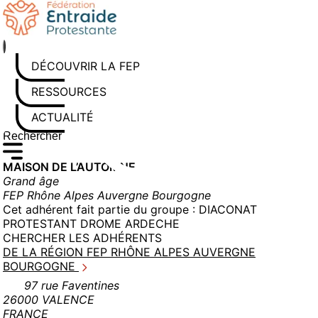
Aller
au
contenu
DÉCOUVRIR LA FEP
RESSOURCES
ACTUALITÉS
Rechercher sur le site
Saisissez au moins 3 caractères pour lancer la recherche
MAISON DE L’AUTOMNE
Grand âge
FEP Rhône Alpes Auvergne Bourgogne
Cet adhérent fait partie du groupe :
DIACONAT
PROTESTANT DROME ARDECHE
CHERCHER LES ADHÉRENTS
DE LA RÉGION FEP RHÔNE ALPES AUVERGNE
BOURGOGNE
97 rue Faventines
26000 VALENCE
FRANCE