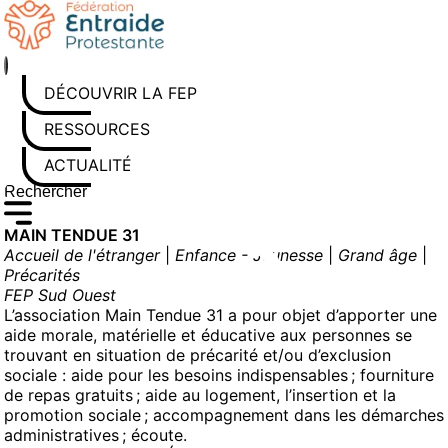
Aller
au
contenu
DÉCOUVRIR LA FEP
RESSOURCES
ACTUALITÉS
Rechercher sur le site
Saisissez au moins 3 caractères pour lancer la recherche
MAIN TENDUE 31
Accueil de l'étranger
|
Enfance - Jeunesse
|
Grand âge
|
Précarités
FEP Sud Ouest
L’association Main Tendue 31 a pour objet d’apporter une
aide morale, matérielle et éducative aux personnes se
trouvant en situation de précarité et/ou d’exclusion
sociale : aide pour les besoins indispensables ; fourniture
de repas gratuits ; aide au logement, l’insertion et la
promotion sociale ; accompagnement dans les démarches
administratives ; écoute.