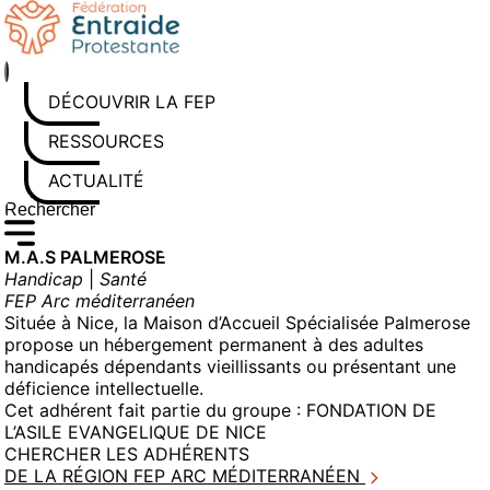
Aller
au
contenu
DÉCOUVRIR LA FEP
RESSOURCES
ACTUALITÉS
Rechercher sur le site
Saisissez au moins 3 caractères pour lancer la recherche
M.A.S PALMEROSE
Handicap
|
Santé
FEP Arc méditerranéen
Située à Nice, la Maison d’Accueil Spécialisée Palmerose
propose un hébergement permanent à des adultes
handicapés dépendants vieillissants ou présentant une
déficience intellectuelle.
Cet adhérent fait partie du groupe :
FONDATION DE
L’ASILE EVANGELIQUE DE NICE
CHERCHER LES ADHÉRENTS
DE LA RÉGION FEP ARC MÉDITERRANÉEN