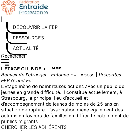
Aller
au
contenu
DÉCOUVRIR LA FEP
RESSOURCES
ACTUALITÉS
Rechercher sur le site
Saisissez au moins 3 caractères pour lancer la recherche
L’ÉTAGE CLUB DE JEUNES
Accueil de l'étranger
|
Enfance - Jeunesse
|
Précarités
FEP Grand Est
L’Étage mène de nombreuses actions avec un public de
jeunes en grande difficulté. Il constitue actuellement, à
Strasbourg, le principal lieu d’accueil et
d’accompagnement de jeunes de moins de 25 ans en
situation de rupture. L’association mène également des
actions en faveurs de familles en difficulté notamment de
publics migrants.
CHERCHER LES ADHÉRENTS