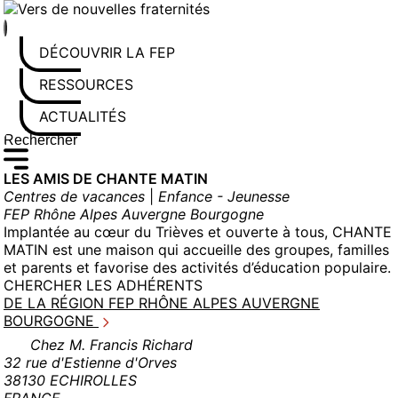
Aller
au
contenu
DÉCOUVRIR LA FEP
RESSOURCES
ACTUALITÉS
Rechercher sur le site
Saisissez au moins 3 caractères pour lancer la recherche
LES AMIS DE CHANTE MATIN
Centres de vacances
|
Enfance - Jeunesse
FEP Rhône Alpes Auvergne Bourgogne
Implantée au cœur du Trièves et ouverte à tous, CHANTE
MATIN est une maison qui accueille des groupes, familles
et parents et favorise des activités d’éducation populaire.
CHERCHER LES ADHÉRENTS
DE LA RÉGION FEP RHÔNE ALPES AUVERGNE
BOURGOGNE
Chez M. Francis Richard
32 rue d'Estienne d'Orves
38130 ECHIROLLES