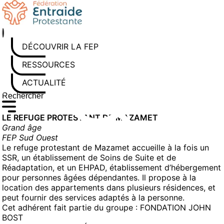
Aller
au
contenu
DÉCOUVRIR LA FEP
RESSOURCES
ACTUALITÉS
Rechercher sur le site
Saisissez au moins 3 caractères pour lancer la recherche
LE REFUGE PROTESTANT DE MAZAMET
Grand âge
FEP Sud Ouest
Le refuge protestant de Mazamet accueille à la fois un
SSR, un établissement de Soins de Suite et de
Réadaptation, et un EHPAD, établissement d’hébergement
pour personnes âgées dépendantes. Il propose à la
location des appartements dans plusieurs résidences, et
peut fournir des services adaptés à la personne.
Cet adhérent fait partie du groupe :
FONDATION JOHN
BOST