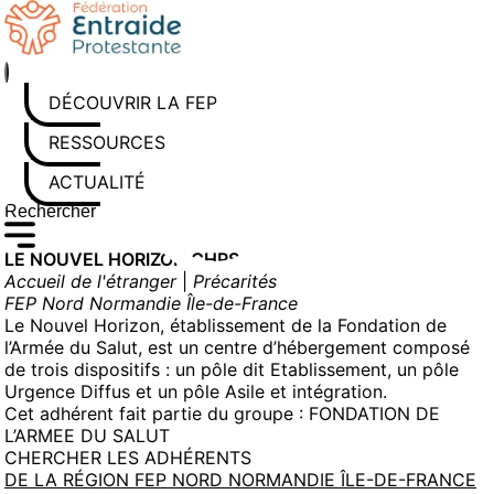
Aller
au
contenu
DÉCOUVRIR LA FEP
RESSOURCES
ACTUALITÉS
Rechercher sur le site
Saisissez au moins 3 caractères pour lancer la recherche
LE NOUVEL HORIZON CHRS
Accueil de l'étranger
|
Précarités
FEP Nord Normandie Île-de-France
Le Nouvel Horizon, établissement de la Fondation de
l’Armée du Salut, est un centre d’hébergement composé
de trois dispositifs : un pôle dit Etablissement, un pôle
Urgence Diffus et un pôle Asile et intégration.
Cet adhérent fait partie du groupe :
FONDATION DE
L’ARMEE DU SALUT
CHERCHER LES ADHÉRENTS
DE LA RÉGION FEP NORD NORMANDIE ÎLE-DE-FRANCE