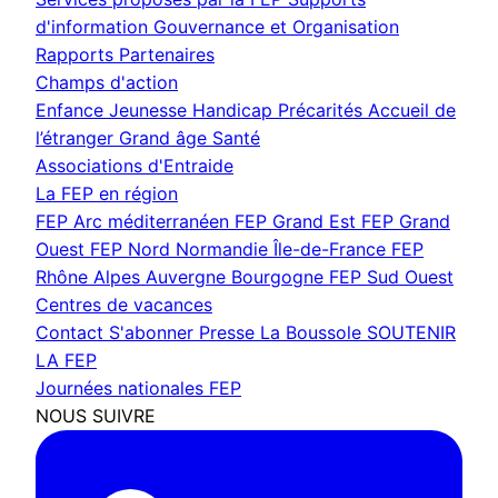
d'information
Gouvernance et Organisation
Rapports
Partenaires
Champs d'action
Enfance Jeunesse
Handicap
Précarités
Accueil de
l’étranger
Grand âge
Santé
Associations d'Entraide
La FEP en région
FEP Arc méditerranéen
FEP Grand Est
FEP Grand
Ouest
FEP Nord Normandie Île-de-France
FEP
Rhône Alpes Auvergne Bourgogne
FEP Sud Ouest
Centres de vacances
Contact
S'abonner
Presse
La Boussole
SOUTENIR
LA FEP
Journées nationales FEP
NOUS SUIVRE