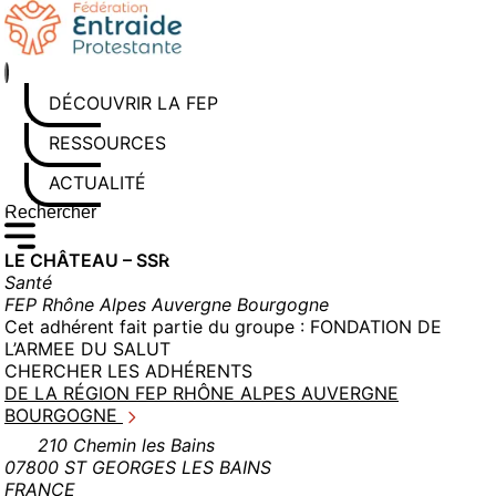
Aller
au
contenu
DÉCOUVRIR LA FEP
RESSOURCES
ACTUALITÉS
Rechercher sur le site
Saisissez au moins 3 caractères pour lancer la recherche
LE CHÂTEAU – SSR
Santé
FEP Rhône Alpes Auvergne Bourgogne
Cet adhérent fait partie du groupe :
FONDATION DE
L’ARMEE DU SALUT
CHERCHER LES ADHÉRENTS
DE LA RÉGION FEP RHÔNE ALPES AUVERGNE
BOURGOGNE
210 Chemin les Bains
07800 ST GEORGES LES BAINS
FRANCE