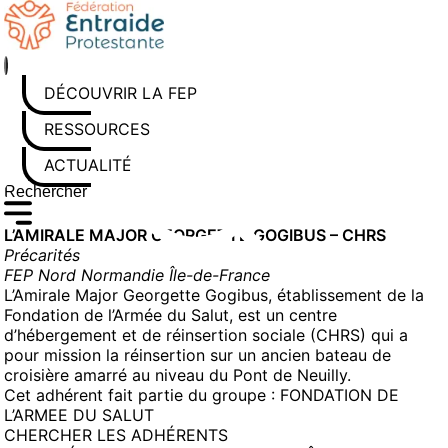
Aller
au
contenu
DÉCOUVRIR LA FEP
RESSOURCES
ACTUALITÉS
Rechercher sur le site
Saisissez au moins 3 caractères pour lancer la recherche
L’AMIRALE MAJOR GEORGETTE GOGIBUS – CHRS
Précarités
FEP Nord Normandie Île-de-France
L’Amirale Major Georgette Gogibus, établissement de la
Fondation de l’Armée du Salut, est un centre
d’hébergement et de réinsertion sociale (CHRS) qui a
pour mission la réinsertion sur un ancien bateau de
croisière amarré au niveau du Pont de Neuilly.
Cet adhérent fait partie du groupe :
FONDATION DE
L’ARMEE DU SALUT
CHERCHER LES ADHÉRENTS