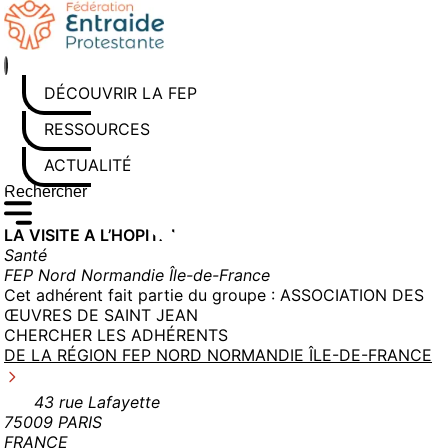
Aller
au
contenu
DÉCOUVRIR LA FEP
RESSOURCES
ACTUALITÉS
Rechercher sur le site
Saisissez au moins 3 caractères pour lancer la recherche
LA VISITE A L’HOPITAL
Santé
FEP Nord Normandie Île-de-France
Cet adhérent fait partie du groupe :
ASSOCIATION DES
ŒUVRES DE SAINT JEAN
CHERCHER LES ADHÉRENTS
DE LA RÉGION FEP NORD NORMANDIE ÎLE-DE-FRANCE
43 rue Lafayette
75009 PARIS
FRANCE