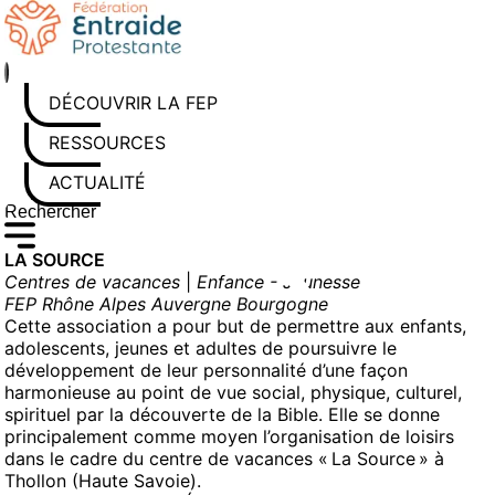
Aller
au
contenu
DÉCOUVRIR LA FEP
RESSOURCES
ACTUALITÉS
Rechercher sur le site
Saisissez au moins 3 caractères pour lancer la recherche
LA SOURCE
Centres de vacances
|
Enfance - Jeunesse
FEP Rhône Alpes Auvergne Bourgogne
Cette association a pour but de permettre aux enfants,
adolescents, jeunes et adultes de poursuivre le
développement de leur personnalité d’une façon
harmonieuse au point de vue social, physique, culturel,
spirituel par la découverte de la Bible. Elle se donne
principalement comme moyen l’organisation de loisirs
dans le cadre du centre de vacances « La Source » à
Thollon (Haute Savoie).