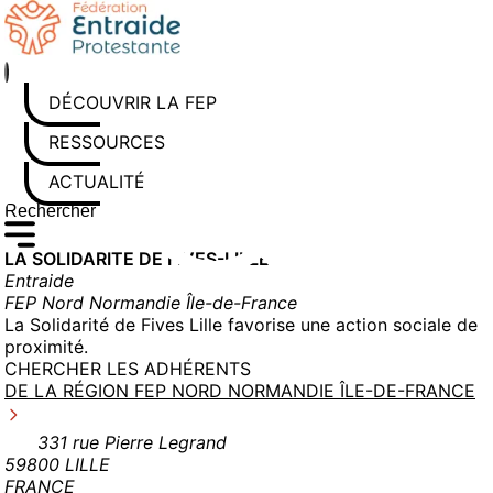
Aller
au
contenu
DÉCOUVRIR LA FEP
RESSOURCES
ACTUALITÉS
Rechercher sur le site
Saisissez au moins 3 caractères pour lancer la recherche
LA SOLIDARITE DE FIVES-LILLE
Entraide
FEP Nord Normandie Île-de-France
La Solidarité de Fives Lille favorise une action sociale de
proximité.
CHERCHER LES ADHÉRENTS
DE LA RÉGION FEP NORD NORMANDIE ÎLE-DE-FRANCE
331 rue Pierre Legrand
59800 LILLE
FRANCE