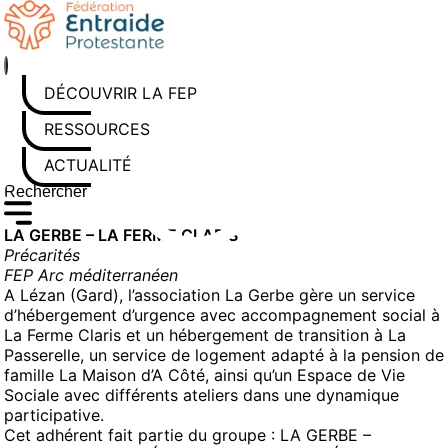
Aller
au
contenu
DÉCOUVRIR LA FEP
RESSOURCES
ACTUALITÉS
Rechercher sur le site
Saisissez au moins 3 caractères pour lancer la recherche
LA GERBE – LA FERME CLARIS
Précarités
FEP Arc méditerranéen
A Lézan (Gard), l’association La Gerbe gère un service
d’hébergement d’urgence avec accompagnement social à
La Ferme Claris et un hébergement de transition à La
Passerelle, un service de logement adapté à la pension de
famille La Maison d’A Côté, ainsi qu’un Espace de Vie
Sociale avec différents ateliers dans une dynamique
participative.
Cet adhérent fait partie du groupe :
LA GERBE –