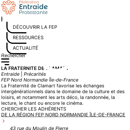
Aller
au
contenu
DÉCOUVRIR LA FEP
RESSOURCES
ACTUALITÉS
Rechercher sur le site
Saisissez au moins 3 caractères pour lancer la recherche
LA FRATERNITE DE CLAMART
Entraide
|
Précarités
FEP Nord Normandie Île-de-France
La Fraternité de Clamart favorise les échanges
intergénérationnels dans le domaine de la culture et des
loisirs, et notamment les arts déco, la randonnée, la
lecture, le chant ou encore le cinéma.
CHERCHER LES ADHÉRENTS
DE LA RÉGION FEP NORD NORMANDIE ÎLE-DE-FRANCE
43 rue du Moulin de Pierre