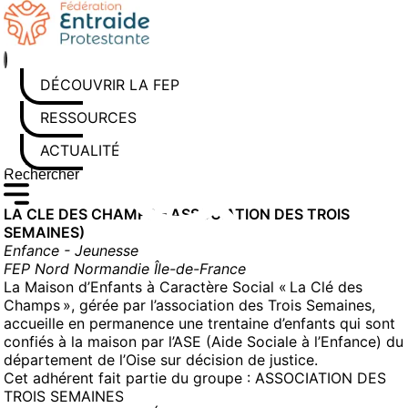
Aller
au
contenu
DÉCOUVRIR LA FEP
RESSOURCES
ACTUALITÉS
Rechercher sur le site
Saisissez au moins 3 caractères pour lancer la recherche
LA CLE DES CHAMPS – ASSOCIATION DES TROIS
SEMAINES)
Enfance - Jeunesse
FEP Nord Normandie Île-de-France
La Maison d’Enfants à Caractère Social « La Clé des
Champs », gérée par l’association des Trois Semaines,
accueille en permanence une trentaine d’enfants qui sont
confiés à la maison par l’ASE (Aide Sociale à l’Enfance) du
département de l’Oise sur décision de justice.
Cet adhérent fait partie du groupe :
ASSOCIATION DES
TROIS SEMAINES