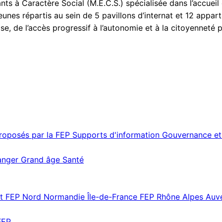
ants à Caractère Social (M.E.C.S.) spécialisée dans l’accue
 jeunes répartis au sein de 5 pavillons d’internat et 12 app
se, de l’accès progressif à l’autonomie et à la citoyenneté p
proposés par la FEP
Supports d'information
Gouvernance et
ranger
Grand âge
Santé
st
FEP Nord Normandie Île-de-France
FEP Rhône Alpes Au
FEP