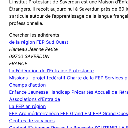
L’institut Protestant de Saverdun est une Maison d’Enf
Étrangers. Il reçoit aujourd’hui à Saverdun près de 60
s’articule autour de l’apprentissage de la langue françai
professionnelle.
Chercher les adhérents
de la région FEP Sud Ouest
Hameau Jeanne Petite
09700 SAVERDUN
FRANCE
La Fédération de l'Entraide Protestante
Missions - projet fédératif
Charte de la FEP
Services 
Champs d'action
Enfance Jeunesse
Handicap
Précarités
Accueil de l’ét
Associations d'Entraide
La FEP en région
FEP Arc méditerranéen
FEP Grand Est
FEP Grand Oue
Centres de vacances
Contact
S'abonner
Presse
La Boussole
SOUTENIR LA 