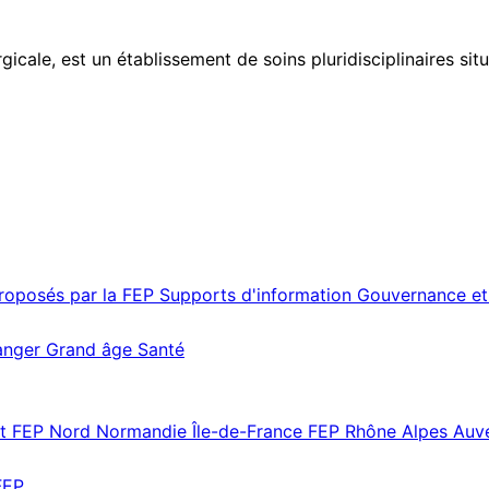
gicale, est un établissement de soins pluridisciplinaires sit
proposés par la FEP
Supports d'information
Gouvernance et
ranger
Grand âge
Santé
st
FEP Nord Normandie Île-de-France
FEP Rhône Alpes Au
FEP