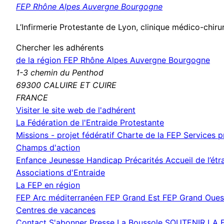
FEP Rhône Alpes Auvergne Bourgogne
L’Infirmerie Protestante de Lyon, clinique médico-chirur
Chercher les adhérents
de la région FEP Rhône Alpes Auvergne Bourgogne
1-3 chemin du Penthod
69300 CALUIRE ET CUIRE
FRANCE
(nouvelle
Visiter le site web de l'adhérent
fenêtre)
La Fédération de l'Entraide Protestante
Missions - projet fédératif
Charte de la FEP
Services 
Champs d'action
Enfance Jeunesse
Handicap
Précarités
Accueil de l’ét
Associations d'Entraide
La FEP en région
FEP Arc méditerranéen
FEP Grand Est
FEP Grand Oue
Centres de vacances
Contact
S'abonner
Presse
La Boussole
SOUTENIR LA 