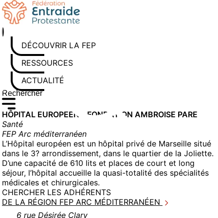
Aller
au
contenu
DÉCOUVRIR LA FEP
RESSOURCES
ACTUALITÉS
Rechercher sur le site
Saisissez au moins 3 caractères pour lancer la recherche
HÔPITAL EUROPEEN – FONDATION AMBROISE PARE
Santé
FEP Arc méditerranéen
L’Hôpital européen est un hôpital privé de Marseille situé
dans le 3? arrondissement, dans le quartier de la Joliette.
D’une capacité de 610 lits et places de court et long
séjour, l’hôpital accueille la quasi-totalité des spécialités
médicales et chirurgicales.
CHERCHER LES ADHÉRENTS
DE LA RÉGION FEP ARC MÉDITERRANÉEN
6 rue Désirée Clary