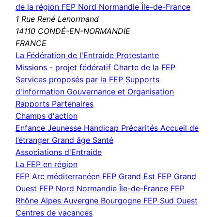
de la région FEP Nord Normandie Île-de-France
1 Rue René Lenormand
14110 CONDÉ-EN-NORMANDIE
FRANCE
La Fédération de l'Entraide Protestante
Missions - projet fédératif
Charte de la FEP
Services proposés par la FEP
Supports
d'information
Gouvernance et Organisation
Rapports
Partenaires
Champs d'action
Enfance Jeunesse
Handicap
Précarités
Accueil de
l’étranger
Grand âge
Santé
Associations d'Entraide
La FEP en région
FEP Arc méditerranéen
FEP Grand Est
FEP Grand
Ouest
FEP Nord Normandie Île-de-France
FEP
Rhône Alpes Auvergne Bourgogne
FEP Sud Ouest
Centres de vacances