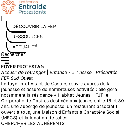
Aller
au
contenu
DÉCOUVRIR LA FEP
RESSOURCES
ACTUALITÉS
Rechercher sur le site
Saisissez au moins 3 caractères pour lancer la recherche
FOYER PROTESTANT
Accueil de l'étranger
|
Enfance - Jeunesse
|
Précarités
FEP Sud Ouest
Le foyer protestant de Castres œuvre auprès de la
jeunesse et assure de nombreuses activités : elle gère
notamment la résidence « Habitat Jeunes – FJT le
Corporal » de Castres destinée aux jeunes entre 16 et 30
ans, une auberge de jeunesse, un restaurant associatif
ouvert à tous, une Maison d’Enfants à Caractère Social
(MECS) et la location de salles.
CHERCHER LES ADHÉRENTS