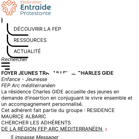
Aller
au
contenu
DÉCOUVRIR LA FEP
RESSOURCES
ACTUALITÉS
Rechercher sur le site
Saisissez au moins 3 caractères pour lancer la recherche
FOYER JEUNES TRAVAILLEURS CHARLES GIDE
Enfance - Jeunesse
FEP Arc méditerranéen
La résidence Charles GIDE accueille des jeunes en
demande d’insertion en conjuguant le vivre ensemble et
un accompagnement personnalisé.
Cet adhérent fait partie du groupe :
RESIDENCE
MAURICE ALBARIC
CHERCHER LES ADHÉRENTS
DE LA RÉGION FEP ARC MÉDITERRANÉEN
5 impasse Messager