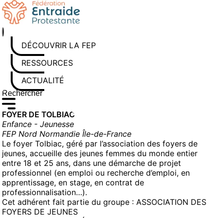
Aller
au
contenu
DÉCOUVRIR LA FEP
RESSOURCES
ACTUALITÉS
Rechercher sur le site
Saisissez au moins 3 caractères pour lancer la recherche
FOYER DE TOLBIAC
Enfance - Jeunesse
FEP Nord Normandie Île-de-France
Le foyer Tolbiac, géré par l’association des foyers de
jeunes, accueille des jeunes femmes du monde entier
entre 18 et 25 ans, dans une démarche de projet
professionnel (en emploi ou recherche d’emploi, en
apprentissage, en stage, en contrat de
professionnalisation…).
Cet adhérent fait partie du groupe :
ASSOCIATION DES
FOYERS DE JEUNES