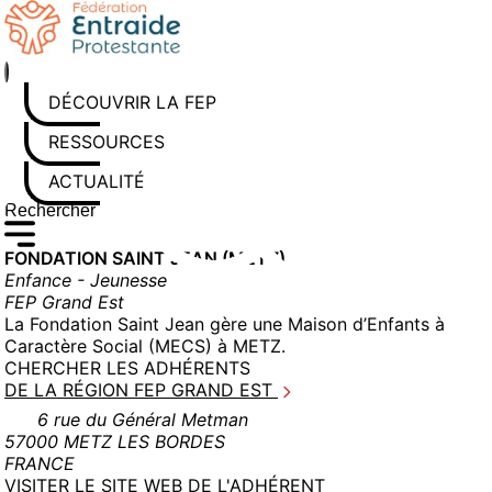
Aller
au
contenu
DÉCOUVRIR LA FEP
RESSOURCES
ACTUALITÉS
Rechercher sur le site
Saisissez au moins 3 caractères pour lancer la recherche
FONDATION SAINT JEAN (METZ)
Enfance - Jeunesse
FEP Grand Est
La Fondation Saint Jean gère une Maison d’Enfants à
Caractère Social (MECS) à METZ.
CHERCHER LES ADHÉRENTS
DE LA RÉGION FEP GRAND EST
6 rue du Général Metman
57000 METZ LES BORDES
FRANCE
(NOUVELLE
VISITER LE SITE WEB DE L'ADHÉRENT