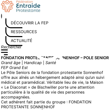
Aller
au
contenu
DÉCOUVRIR LA FEP
RESSOURCES
ACTUALITÉS
Rechercher sur le site
Saisissez au moins 3 caractères pour lancer la recherche
FONDATION PROTESTANTE SONNENHOF – POLE SENIOR
Grand âge
|
Handicap
|
Santé
FEP Grand Est
Le Pôle Seniors de la fondation protestante Sonnenhof
offre aux aînés un hébergement adapté ainsi qu’un suivi
médical et paramédical. Véritable lieu de vie, la Maison
« Le Diaconat » de Bischwiller porte une attention
particulière à la qualité de vie des personnes
accompagnées.
Cet adhérent fait partie du groupe :
FONDATION
PROTESTANTE SONNENHOF