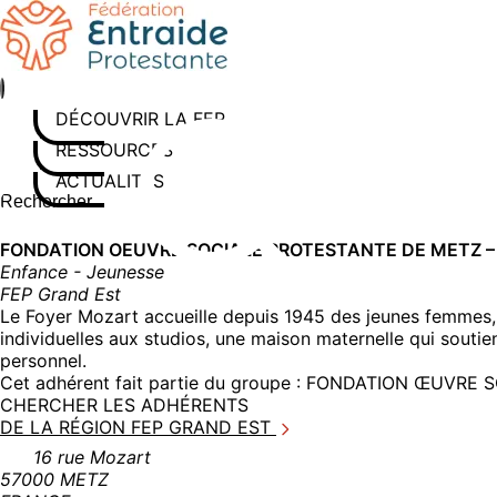
Aller
au
contenu
DÉCOUVRIR LA FEP
RESSOURCES
ACTUALITÉS
Rechercher sur le site
Saisissez au moins 3 caractères pour lancer la recherche
FONDATION OEUVRE SOCIALE PROTESTANTE DE METZ 
Enfance - Jeunesse
FEP Grand Est
Le Foyer Mozart accueille depuis 1945 des jeunes femmes, 
individuelles aux studios, une maison maternelle qui souti
personnel.
Cet adhérent fait partie du groupe :
FONDATION ŒUVRE S
CHERCHER LES ADHÉRENTS
DE LA RÉGION FEP GRAND EST
16 rue Mozart
57000 METZ