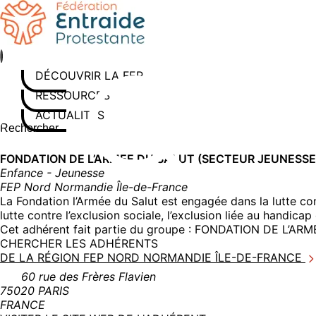
Aller
au
contenu
DÉCOUVRIR LA FEP
RESSOURCES
ACTUALITÉS
Rechercher sur le site
Saisissez au moins 3 caractères pour lancer la recherche
FONDATION DE L’ARMEE DU SALUT (SECTEUR JEUNESSE
Enfance - Jeunesse
FEP Nord Normandie Île-de-France
La Fondation l’Armée du Salut est engagée dans la lutte cont
lutte contre l’exclusion sociale, l’exclusion liée au handica
Cet adhérent fait partie du groupe :
FONDATION DE L’ARM
CHERCHER LES ADHÉRENTS
DE LA RÉGION FEP NORD NORMANDIE ÎLE-DE-FRANCE
60 rue des Frères Flavien
75020 PARIS
FRANCE