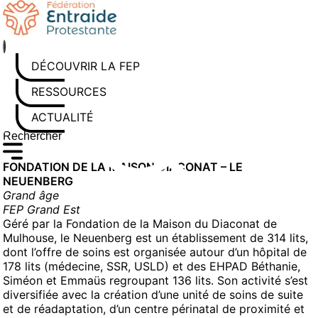
Aller
au
contenu
DÉCOUVRIR LA FEP
RESSOURCES
ACTUALITÉS
Rechercher sur le site
Saisissez au moins 3 caractères pour lancer la recherche
FONDATION DE LA MAISON DIACONAT – LE
NEUENBERG
Grand âge
FEP Grand Est
Géré par la Fondation de la Maison du Diaconat de
Mulhouse, le Neuenberg est un établissement de 314 lits,
dont l’offre de soins est organisée autour d’un hôpital de
178 lits (médecine, SSR, USLD) et des EHPAD Béthanie,
Siméon et Emmaüs regroupant 136 lits. Son activité s’est
diversifiée avec la création d’une unité de soins de suite
et de réadaptation, d’un centre périnatal de proximité et