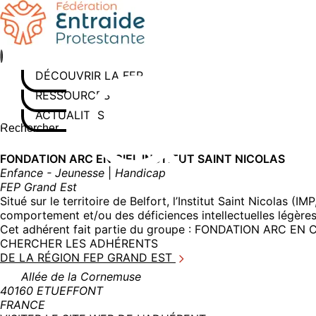
Aller
au
contenu
DÉCOUVRIR LA FEP
RESSOURCES
ACTUALITÉS
Rechercher sur le site
Saisissez au moins 3 caractères pour lancer la recherche
FONDATION ARC EN CIEL INSTITUT SAINT NICOLAS
Enfance - Jeunesse
|
Handicap
FEP Grand Est
Situé sur le territoire de Belfort, l’Institut Saint Nicolas 
comportement et/ou des déficiences intellectuelles légère
Cet adhérent fait partie du groupe :
FONDATION ARC EN C
CHERCHER LES ADHÉRENTS
DE LA RÉGION FEP GRAND EST
Allée de la Cornemuse
40160 ETUEFFONT
FRANCE