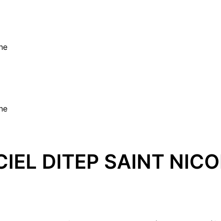
he
he
IEL DITEP SAINT NICO