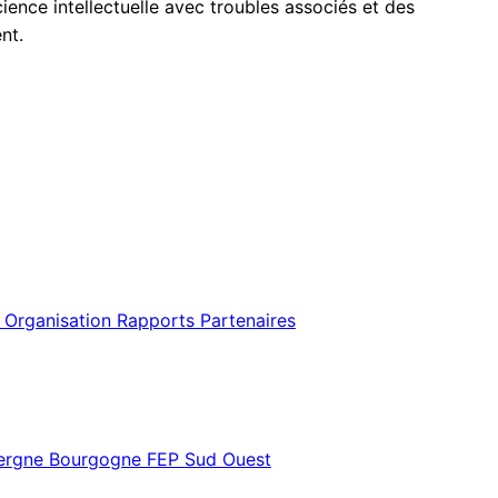
cience intellectuelle avec troubles associés et des
nt.
 Organisation
Rapports
Partenaires
vergne Bourgogne
FEP Sud Ouest