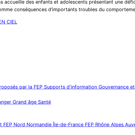
las accueille des enfants et adolescents présentant une défi
t comme conséquences d’importants troubles du comporteme
EN CIEL
proposés par la FEP
Supports d'information
Gouvernance et
ranger
Grand âge
Santé
st
FEP Nord Normandie Île-de-France
FEP Rhône Alpes Au