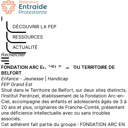
Aller
au
contenu
DÉCOUVRIR LA FEP
RESSOURCES
ACTUALITÉS
Rechercher sur le site
Saisissez au moins 3 caractères pour lancer la recherche
FONDATION ARC EN CIEL DAME DU TERRITOIRE DE
BELFORT
Enfance - Jeunesse
|
Handicap
FEP Grand Est
Situé dans le Territoire de Belfort, sur deux sites distincts,
l’Institut Perdrizet, établissement de la Fondation Arc-en-
Ciel, accompagne des enfants et adolescents âgés de 3 à
20 ans et plus, originaires de Franche-Comté, présentant
une déficience intellectuelle avec ou sans troubles
associés.
Cet adhérent fait partie du groupe :
FONDATION ARC EN