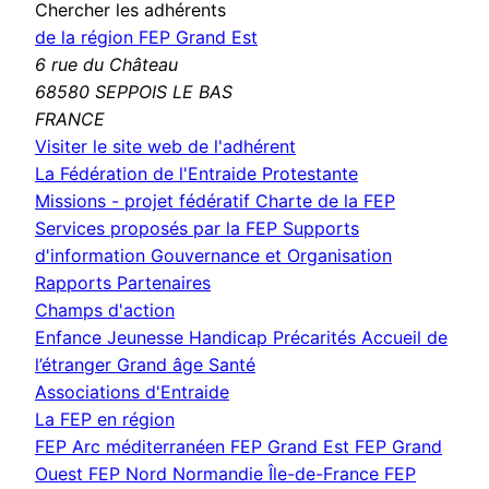
Chercher les adhérents
de la région FEP Grand Est
6 rue du Château
68580 SEPPOIS LE BAS
FRANCE
(nouvelle
Visiter le site web de l'adhérent
fenêtre)
La Fédération de l'Entraide Protestante
Missions - projet fédératif
Charte de la FEP
Services proposés par la FEP
Supports
d'information
Gouvernance et Organisation
Rapports
Partenaires
Champs d'action
Enfance Jeunesse
Handicap
Précarités
Accueil de
l’étranger
Grand âge
Santé
Associations d'Entraide
La FEP en région
FEP Arc méditerranéen
FEP Grand Est
FEP Grand
Ouest
FEP Nord Normandie Île-de-France
FEP