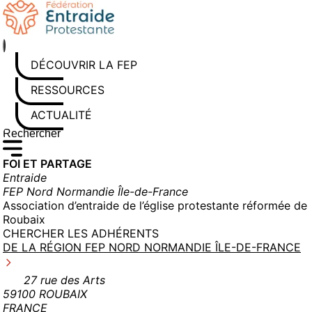
Aller
au
contenu
DÉCOUVRIR LA FEP
RESSOURCES
ACTUALITÉS
Rechercher sur le site
Saisissez au moins 3 caractères pour lancer la recherche
FOI ET PARTAGE
Entraide
FEP Nord Normandie Île-de-France
Association d’entraide de l’église protestante réformée de
Roubaix
CHERCHER LES ADHÉRENTS
DE LA RÉGION FEP NORD NORMANDIE ÎLE-DE-FRANCE
27 rue des Arts
59100 ROUBAIX
FRANCE